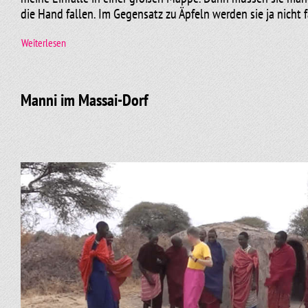
die Hand fallen. Im Gegensatz zu Äpfeln werden sie ja nicht f
Weiterlesen
Und dann geht die eigentliche Arbeit los, aus einer Melodie
einer schrägen Metapher eine Kabarettnummer zu formen. D
Manni im Massai-Dorf
Recherchieren verbunden.
Manchmal aber ist die Arbeit schon wenige Stunden, nachdem
rauschendes Fest.)