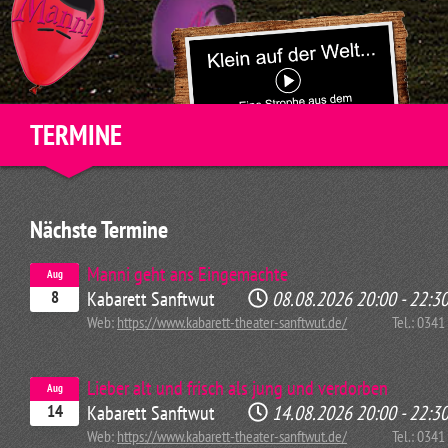
TERMINE
Nächste Termine
Manni geht ans Eingemachte
Aug
Kabarett Sanftwut
08.08.2026
20:00
-
22:3
8
Web:
https://www.kabarett-theater-sanftwut.de/
Tel.: 034
Lieber alt und frisch als jung und verdorben
Aug
Kabarett Sanftwut
14.08.2026
20:00
-
22:3
14
Web:
https://www.kabarett-theater-sanftwut.de/
Tel.: 034