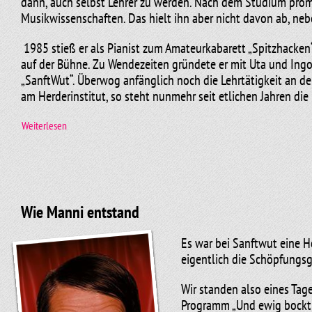
dann, auch selbst Lehrer zu werden. Nach dem Studium prom
Musikwissenschaften. Das hielt ihn aber nicht davon ab, neb
1985 stieß er als Pianist zum Amateurkabarett „Spitzhacken“
auf der Bühne. Zu Wendezeiten gründete er mit Uta und Ingo
„SanftWut“. Überwog anfänglich noch die Lehrtätigkeit an der
am Herderinstitut, so steht nunmehr seit etlichen Jahren die
Weiterlesen
Seit 1990 wirkte er in weit über zwanzig „SanftWut“-Produkt
Gastspiele führten ihn mit seinen Kollegen quer durch die B
Ausbildung verdankt er insbesondere dem Markkleeberger Kant
Orgelunterricht auch eine grundlegende Unterweisung in K
Wie Manni entstand
Thomas Störel ist seit 1986 glücklich verheiratet und hat dre
Es war bei Sanftwut eine H
Hobby - den Sport. Er läuft Marathon, schwimmt und fährt gern
eigentlich die Schöpfungsg
Jahr.
Wir standen also eines Tag
Programm „Und ewig bockt d