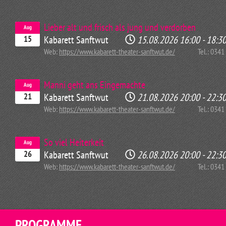
Lieber alt und frisch als jung und verdorben
Aug
Kabarett Sanftwut
15.08.2026
16:00
-
18:3
15
Web:
https://www.kabarett-theater-sanftwut.de/
Tel.: 034
Manni geht ans Eingemachte
Aug
Kabarett Sanftwut
21.08.2026
20:00
-
22:3
21
Web:
https://www.kabarett-theater-sanftwut.de/
Tel.: 034
So viel Heiterkeit
Aug
Kabarett Sanftwut
26.08.2026
20:00
-
22:3
26
Web:
https://www.kabarett-theater-sanftwut.de/
Tel.: 034
PROGRAMME