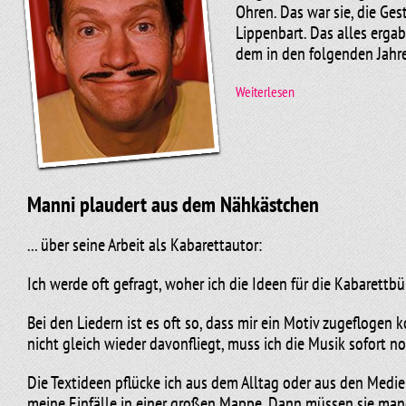
Ohren. Das war sie, die Ge
Lippenbart. Das alles erga
dem in den folgenden Jahre
Weiterlesen
Aber noch hatte Manni kein
„Beautyfarm“. Wahrhafte Ko
sich innerhalb von Sekund
Stehgreif heraus zum Spre
Manni plaudert aus dem Nähkästchen
Er ist mit den Jahren rege
... über seine Arbeit als Kabarettautor:
der Zeit wurde Manni vom P
Künstlergarderobe türkisfa
Ich werde oft gefragt, woher ich die Ideen für die Kabarett
Beliebtheit der Figur zu tu
Bei den Liedern ist es oft so, dass mir ein Motiv zugeflogen 
nicht gleich wieder davonfliegt, muss ich die Musik sofort no
Die Textideen pflücke ich aus dem Alltag oder aus den Medien
meine Einfälle in einer großen Mappe. Dann müssen sie man