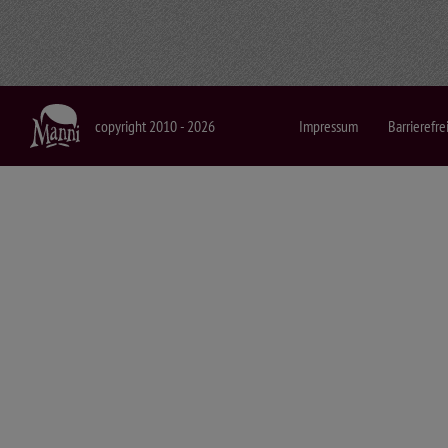
diesen Schmuck seine Frau hergestellt habe und jenen seine
anderswo viel billiger zu haben sei. Wir fühlen aber unser
zur Dorfgemeinschaft aufgebaut. Deshalb zahlen wir gern ein
Titika fragt mich, ob ich ihm meine Uhr verkaufe. 50 Dollar, 
copyright 2010 - 2026
Impressum
Barrierefre
Wo ist mein Tagebuch? Nicht dass es die Massai einbehalten
Hinter einer der Lehmhütten hockt ein älterer Teenager und sc
er gar nicht aufhören will. Seine Kollegen, die älteren, drän
kriegen und wir haben uns immer noch nicht vom Acker gemac
fröhlichen Massai und lasse mir erklären, was die Wörter bed
Schreiber und sein Kumpel wollen von mir noch fotografiert
moderne Technik reicht bis in die staubige Massai-Steppe. W
Nun heißt es aber Verschwinden. Wir haben den Besichtigun
hinterher, während die Erwachsenen die nächsten Touristen e