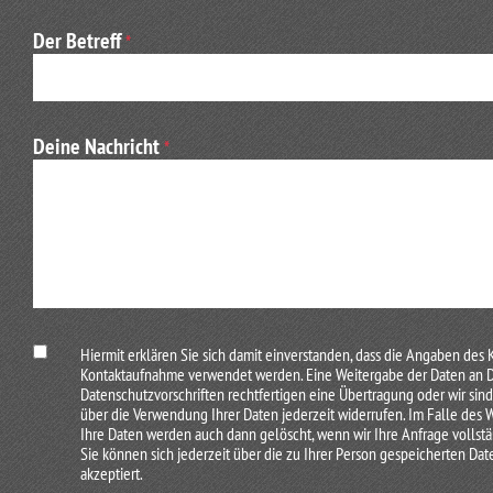
Im Kopf des Chefs Titika kristallisiert sich in Sekundenschne
Der Betreff
*
beibringen. Ich soll ihm einfach ein Stück Papier bringen und
Zunächst aber geht’s weiter nach Plan. Feuermachen ohne St
ein Reißigbündel mit Mannis Blashilfe zum Auflodern bring
Deine Nachricht
*
überreiche es Titika. Der reicht es an einen Schreibgehilfen
Massai, die fasziniert Blicke wechseln und sich über unsere
Hüttenbesichtigung ein. Wir werden in Pärchen geteilt und 
trotzdem nicht wohnlich.
Wir nehmen auf einer aus Ästen geflochtenen Pritsche Platz
Massai, wie das Leben in so einer Lehmhütte funktioniert. N
nicht angeboten, denke ich. Unser Massai-Freund zeigt uns 
werde ein Knabe zum Manne. Ob das tatsächlich eine Löwenta
Hiermit erklären Sie sich damit einverstanden, dass die Angaben des 
Kontaktaufnahme verwendet werden. Eine Weitergabe der Daten an Drit
Massai-Schausteller wirklich hier wohnen, wo sie ihren Klei
Datenschutzvorschriften rechtfertigen eine Übertragung oder wir sind 
Mikrowelle steht.
über die Verwendung Ihrer Daten jederzeit widerrufen. Im Falle des
Ihre Daten werden auch dann gelöscht, wenn wir Ihre Anfrage vollstä
Der nächste Akt ist der eigentliche. Wir werden an die Verk
Sie können sich jederzeit über die zu Ihrer Person gespeicherten Dat
akzeptiert.
sind. Wir sind gewillt, ein paar Sachen zu kaufen. Der uns zu