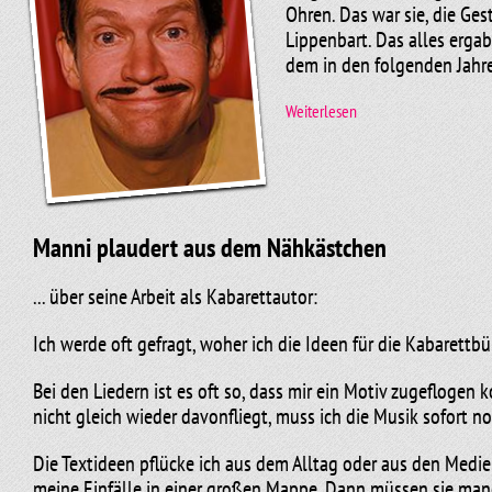
Ohren. Das war sie, die Ge
Lippenbart. Das alles erga
dem in den folgenden Jahre
Weiterlesen
Aber noch hatte Manni kein
„Beautyfarm“. Wahrhafte Ko
sich innerhalb von Sekund
Stehgreif heraus zum Spre
Manni plaudert aus dem Nähkästchen
Er ist mit den Jahren rege
... über seine Arbeit als Kabarettautor:
der Zeit wurde Manni vom P
Künstlergarderobe türkisfa
Ich werde oft gefragt, woher ich die Ideen für die Kabarett
Beliebtheit der Figur zu tu
Bei den Liedern ist es oft so, dass mir ein Motiv zugeflogen 
nicht gleich wieder davonfliegt, muss ich die Musik sofort no
Die Textideen pflücke ich aus dem Alltag oder aus den Medien
meine Einfälle in einer großen Mappe. Dann müssen sie man