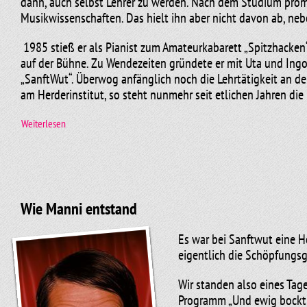
dann, auch selbst Lehrer zu werden. Nach dem Studium prom
Musikwissenschaften. Das hielt ihn aber nicht davon ab, neb
1985 stieß er als Pianist zum Amateurkabarett „Spitzhacken“
auf der Bühne. Zu Wendezeiten gründete er mit Uta und Ingo
„SanftWut“. Überwog anfänglich noch die Lehrtätigkeit an der
am Herderinstitut, so steht nunmehr seit etlichen Jahren die
Weiterlesen
Seit 1990 wirkte er in weit über zwanzig „SanftWut“-Produkt
Gastspiele führten ihn mit seinen Kollegen quer durch die B
Ausbildung verdankt er insbesondere dem Markkleeberger Kant
Orgelunterricht auch eine grundlegende Unterweisung in K
Wie Manni entstand
Thomas Störel ist seit 1986 glücklich verheiratet und hat dre
Es war bei Sanftwut eine H
Hobby - den Sport. Er läuft Marathon, schwimmt und fährt gern
eigentlich die Schöpfungsg
Jahr.
Wir standen also eines Tag
Programm „Und ewig bockt d