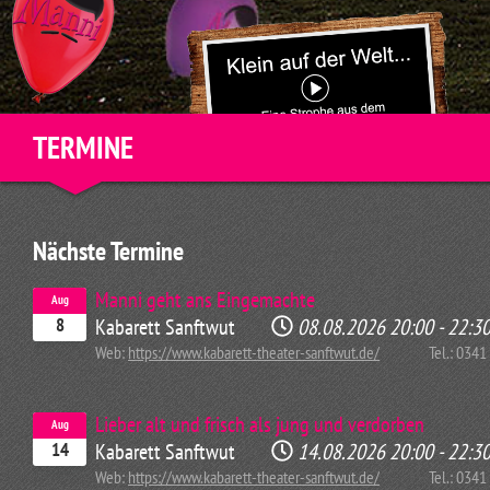
TERMINE
Nächste Termine
Manni geht ans Eingemachte
Aug
Kabarett Sanftwut
08.08.2026
20:00
-
22:3
8
Web:
https://www.kabarett-theater-sanftwut.de/
Tel.: 034
Lieber alt und frisch als jung und verdorben
Aug
Kabarett Sanftwut
14.08.2026
20:00
-
22:3
14
Web:
https://www.kabarett-theater-sanftwut.de/
Tel.: 034