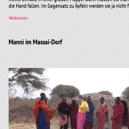
die Hand fallen. Im Gegensatz zu Äpfeln werden sie ja nicht f
Weiterlesen
Und dann geht die eigentliche Arbeit los, aus einer Melodie
einer schrägen Metapher eine Kabarettnummer zu formen. D
Manni im Massai-Dorf
Recherchieren verbunden.
Manchmal aber ist die Arbeit schon wenige Stunden, nachdem
rauschendes Fest.)