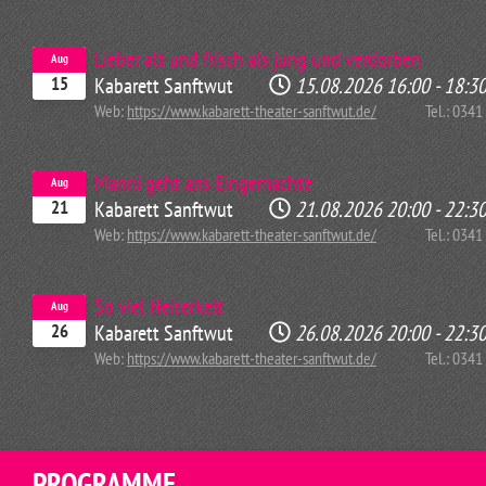
Lieber alt und frisch als jung und verdorben
Aug
Kabarett Sanftwut
15.08.2026
16:00
-
18:3
15
Web:
https://www.kabarett-theater-sanftwut.de/
Tel.: 034
Manni geht ans Eingemachte
Aug
Kabarett Sanftwut
21.08.2026
20:00
-
22:3
21
Web:
https://www.kabarett-theater-sanftwut.de/
Tel.: 034
So viel Heiterkeit
Aug
Kabarett Sanftwut
26.08.2026
20:00
-
22:3
26
Web:
https://www.kabarett-theater-sanftwut.de/
Tel.: 034
PROGRAMME