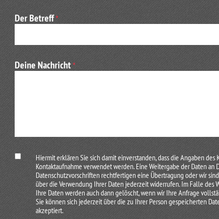
Im Kopf des Chefs Titika kristallisiert sich in Sekundenschne
Der Betreff
*
beibringen. Ich soll ihm einfach ein Stück Papier bringen und
Zunächst aber geht’s weiter nach Plan. Feuermachen ohne St
ein Reißigbündel mit Mannis Blashilfe zum Auflodern bring
Deine Nachricht
*
überreiche es Titika. Der reicht es an einen Schreibgehilfen
Massai, die fasziniert Blicke wechseln und sich über unsere
Hüttenbesichtigung ein. Wir werden in Pärchen geteilt und 
trotzdem nicht wohnlich.
Wir nehmen auf einer aus Ästen geflochtenen Pritsche Platz
Massai, wie das Leben in so einer Lehmhütte funktioniert. N
nicht angeboten, denke ich. Unser Massai-Freund zeigt uns 
werde ein Knabe zum Manne. Ob das tatsächlich eine Löwenta
Hiermit erklären Sie sich damit einverstanden, dass die Angaben des 
Kontaktaufnahme verwendet werden. Eine Weitergabe der Daten an Drit
Massai-Schausteller wirklich hier wohnen, wo sie ihren Klei
Datenschutzvorschriften rechtfertigen eine Übertragung oder wir sind 
Mikrowelle steht.
über die Verwendung Ihrer Daten jederzeit widerrufen. Im Falle des
Ihre Daten werden auch dann gelöscht, wenn wir Ihre Anfrage vollstä
Der nächste Akt ist der eigentliche. Wir werden an die Verk
Sie können sich jederzeit über die zu Ihrer Person gespeicherten Dat
akzeptiert.
sind. Wir sind gewillt, ein paar Sachen zu kaufen. Der uns zu