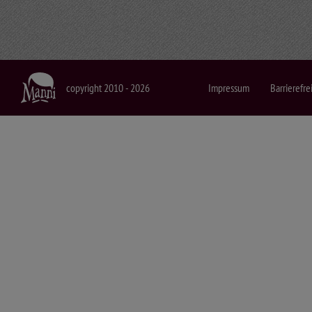
diesen Schmuck seine Frau hergestellt habe und jenen seine
anderswo viel billiger zu haben sei. Wir fühlen aber unser
zur Dorfgemeinschaft aufgebaut. Deshalb zahlen wir gern ein
Titika fragt mich, ob ich ihm meine Uhr verkaufe. 50 Dollar, 
copyright 2010 - 2026
Impressum
Barrierefre
Wo ist mein Tagebuch? Nicht dass es die Massai einbehalten
Hinter einer der Lehmhütten hockt ein älterer Teenager und sc
er gar nicht aufhören will. Seine Kollegen, die älteren, drän
kriegen und wir haben uns immer noch nicht vom Acker gemac
fröhlichen Massai und lasse mir erklären, was die Wörter bed
Schreiber und sein Kumpel wollen von mir noch fotografiert
moderne Technik reicht bis in die staubige Massai-Steppe. W
Nun heißt es aber Verschwinden. Wir haben den Besichtigun
hinterher, während die Erwachsenen die nächsten Touristen e